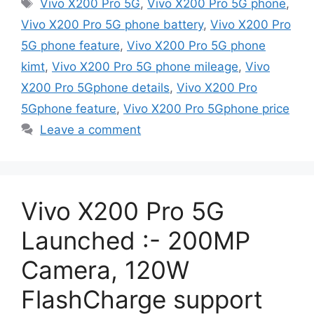
Tags
Vivo X200 Pro 5G
,
Vivo X200 Pro 5G phone
,
Vivo X200 Pro 5G phone battery
,
Vivo X200 Pro
5G phone feature
,
Vivo X200 Pro 5G phone
kimt
,
Vivo X200 Pro 5G phone mileage
,
Vivo
X200 Pro 5Gphone details
,
Vivo X200 Pro
5Gphone feature
,
Vivo X200 Pro 5Gphone price
Leave a comment
Vivo X200 Pro 5G
Launched :- 200MP
Camera, 120W
FlashCharge support