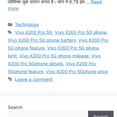
प्रीमियम लुक प्रदान करता है। फोन में 6.78 इंच …
Read
more
Categories
Technology
Tags
Vivo X200 Pro 5G
,
Vivo X200 Pro 5G phone
,
Vivo X200 Pro 5G phone battery
,
Vivo X200 Pro
5G phone feature
,
Vivo X200 Pro 5G phone
kimt
,
Vivo X200 Pro 5G phone mileage
,
Vivo
X200 Pro 5Gphone details
,
Vivo X200 Pro
5Gphone feature
,
Vivo X200 Pro 5Gphone price
Leave a comment
Search
Search