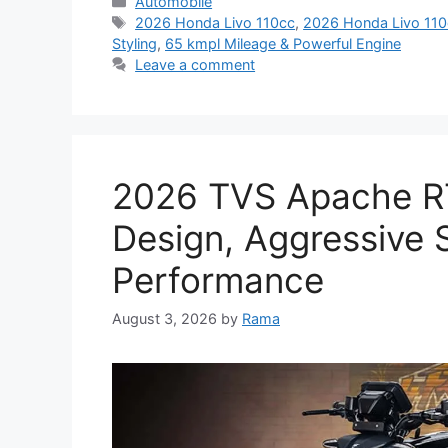
Categories
Automobile
Tags
2026 Honda Livo 110cc
,
2026 Honda Livo 11
Styling
,
65 kmpl Mileage & Powerful Engine
Leave a comment
2026 TVS Apache RTR
Design, Aggressive 
Performance
August 3, 2026
by
Rama