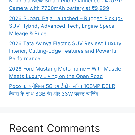
Motorola New Smart Phone launched : 420MP
Camera with 7700mAh battery at ₹9,999
2026 Subaru Baja Launched – Rugged Pickup-
SUV Hybrid, Advanced Tech, Engine Specs,
Mileage & Price
2026 Tata Avinya Electric SUV Review: Luxury
Interior, Cutting-Edge Features and Powerful
Performance
2026 Ford Mustang Motorhome – With Muscle
Meets Luxury Living on the Open Road
Poco का प्रीमियम 5G स्मार्टफोन लॉन्च 108MP DSLR
कैमरा के साथ 8GB रैम और 33W फास्ट चार्जिंग
Recent Comments