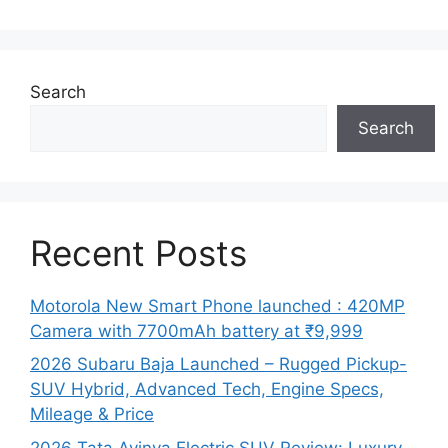
Search
Search
Recent Posts
Motorola New Smart Phone launched : 420MP
Camera with 7700mAh battery at ₹9,999
2026 Subaru Baja Launched – Rugged Pickup-
SUV Hybrid, Advanced Tech, Engine Specs,
Mileage & Price
2026 Tata Avinya Electric SUV Review: Luxury