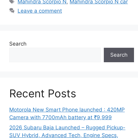
Tags
Mahindra Scorpio N
,
Mahindra Scorpio N car
Leave a comment
Search
Search
Recent Posts
Motorola New Smart Phone launched : 420MP
Camera with 7700mAh battery at ₹9,999
2026 Subaru Baja Launched – Rugged Pickup-
SUV Hybrid, Advanced Tech, Engine Specs,