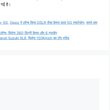
गई है।
o+ 5G
,
Oppo ने लॉन्च किया DSLR जैसा कैमरा वाला 5G स्मार्टफोन
,
सस्ते दाम
ॉन्च, मिलेगा 360-डिग्री कैमरा और 6 एयरबैग
Maruti Suzuki XL6, मिलेगा 150Kmph का टॉप स्पीड