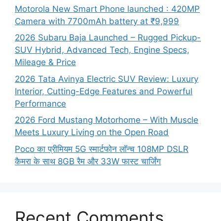
Motorola New Smart Phone launched : 420MP
Camera with 7700mAh battery at ₹9,999
2026 Subaru Baja Launched – Rugged Pickup-
SUV Hybrid, Advanced Tech, Engine Specs,
Mileage & Price
2026 Tata Avinya Electric SUV Review: Luxury
Interior, Cutting-Edge Features and Powerful
Performance
2026 Ford Mustang Motorhome – With Muscle
Meets Luxury Living on the Open Road
Poco का प्रीमियम 5G स्मार्टफोन लॉन्च 108MP DSLR
कैमरा के साथ 8GB रैम और 33W फास्ट चार्जिंग
Recent Comments