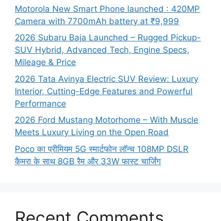
Motorola New Smart Phone launched : 420MP
Camera with 7700mAh battery at ₹9,999
2026 Subaru Baja Launched – Rugged Pickup-
SUV Hybrid, Advanced Tech, Engine Specs,
Mileage & Price
2026 Tata Avinya Electric SUV Review: Luxury
Interior, Cutting-Edge Features and Powerful
Performance
2026 Ford Mustang Motorhome – With Muscle
Meets Luxury Living on the Open Road
Poco का प्रीमियम 5G स्मार्टफोन लॉन्च 108MP DSLR
कैमरा के साथ 8GB रैम और 33W फास्ट चार्जिंग
Recent Comments